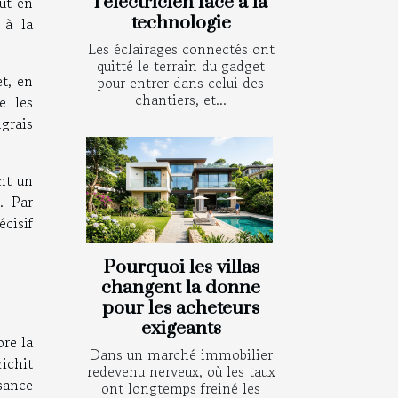
l’électricien face à la
ut en
technologie
 à la
Les éclairages connectés ont
quitté le terrain du gadget
t, en
pour entrer dans celui des
chantiers, et...
e les
grais
nt un
. Par
cisif
Pourquoi les villas
changent la donne
pour les acheteurs
exigeants
ore la
Dans un marché immobilier
ichit
redevenu nerveux, où les taux
ssance
ont longtemps freiné les