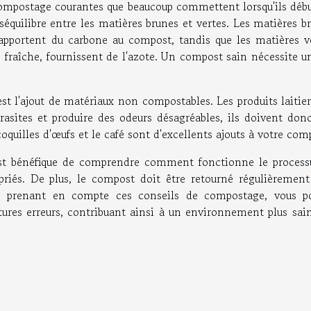
 compostage courantes que beaucoup commettent lorsqu'ils débu
séquilibre entre les matières brunes et vertes. Les matières b
, apportent du carbone au compost, tandis que les matières ve
fraîche, fournissent de l'azote. Un compost sain nécessite u
 l'ajout de matériaux non compostables. Les produits laitiers
arasites et produire des odeurs désagréables, ils doivent don
 coquilles d'œufs et le café sont d'excellents ajouts à votre com
 est bénéfique de comprendre comment fonctionne le process
riés. De plus, le compost doit être retourné régulièrement
n prenant en compte ces conseils de compostage, vous p
utures erreurs, contribuant ainsi à un environnement plus sai