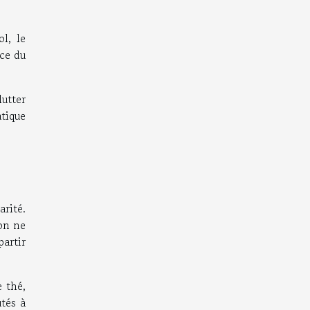
ol, le
ace du
utter
tique
rité.
on ne
artir
 thé,
utés à