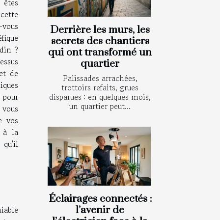
 êtes
cette
-vous
Derrière les murs, les
fique
secrets des chantiers
rdin ?
qui ont transformé un
ssus
quartier
et de
Palissades arrachées,
iques
trottoirs refaits, grues
 pour
disparues : en quelques mois,
un quartier peut...
 vous
e vos
 à la
qu'il
Éclairages connectés :
iable
l’avenir de