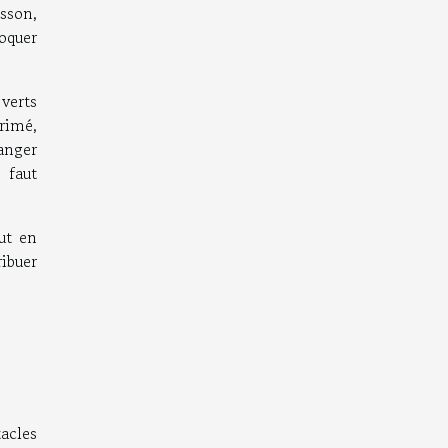
sson,
voquer
verts
primé,
anger
 faut
ut en
ribuer
acles