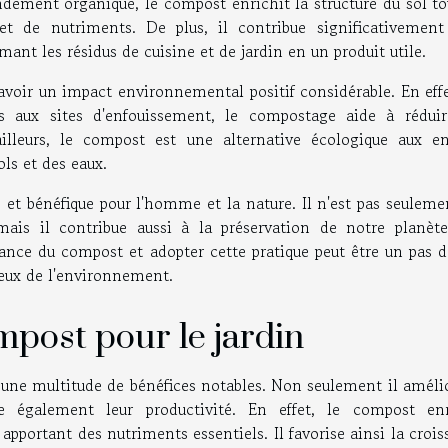
ement organique, le compost enrichit la structure du sol to
et de nutriments. De plus, il contribue significativement
nt les résidus de cuisine et de jardin en un produit utile.
voir un impact environnemental positif considérable. En effe
 aux sites d'enfouissement, le compostage aide à réduir
illeurs, le compost est une alternative écologique aux en
ols et des eaux.
et bénéfique pour l'homme et la nature. Il n'est pas seuleme
ais il contribue aussi à la préservation de notre planète
nce du compost et adopter cette pratique peut être un pas dé
ueux de l'environnement.
post pour le jardin
e une multitude de bénéfices notables. Non seulement il améli
 également leur productivité. En effet, le compost enr
apportant des nutriments essentiels. Il favorise ainsi la croi