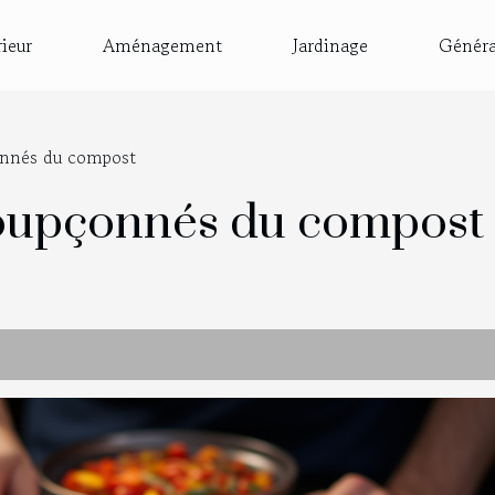
rieur
Aménagement
Jardinage
Généra
çonnés du compost
soupçonnés du compost