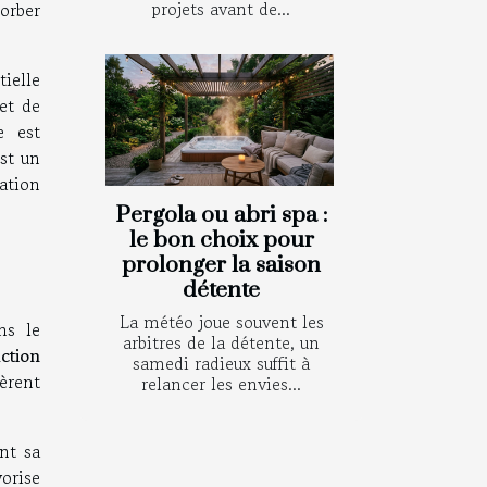
projets avant de...
orber
tielle
et de
e est
st un
sation
Pergola ou abri spa :
le bon choix pour
prolonger la saison
détente
La météo joue souvent les
ns le
arbitres de la détente, un
ction
samedi radieux suffit à
nèrent
relancer les envies...
nt sa
vorise