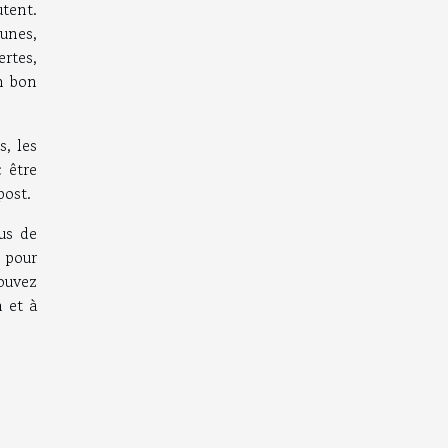
tent.
runes,
rtes,
n bon
, les
c être
post.
us de
 pour
ouvez
n et à