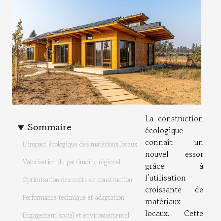
La construction
Sommaire
écologique
connaît un
L’impact écologique des matériaux locaux
nouvel essor
Valorisation du patrimoine régional
grâce à
l’utilisation
Optimisation des coûts de construction
croissante de
Performance technique et adaptation
matériaux
locaux. Cette
Engagement social et environnemental