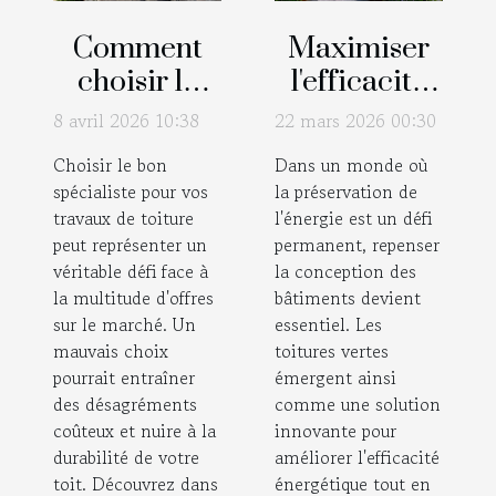
Comment
Maximiser
choisir le
l'efficacité
bon
énergétique
8 avril 2026 10:38
22 mars 2026 00:30
spécialiste
avec des
Choisir le bon
Dans un monde où
pour vos
toitures
spécialiste pour vos
la préservation de
travaux de
vertes ?
travaux de toiture
l'énergie est un défi
toiture ?
peut représenter un
permanent, repenser
véritable défi face à
la conception des
la multitude d'offres
bâtiments devient
sur le marché. Un
essentiel. Les
mauvais choix
toitures vertes
pourrait entraîner
émergent ainsi
des désagréments
comme une solution
coûteux et nuire à la
innovante pour
durabilité de votre
améliorer l'efficacité
toit. Découvrez dans
énergétique tout en