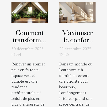
Comment
Maximiser
transformer
le confort
un grenier
chez soi :
30 décembre 2025
20 décembre 2025
en espace
choisir un
01:34
12:26
vert et
monte-
Rénover un grenier
Dans un monde où
durable ?
escalier
pour en faire un
l'autonomie à
adapté
espace vert et
domicile devient
durable est une
une priorité pour
tendance
beaucoup,
architecturale qui
l'aménagement
séduit de plus en
intérieur prend une
plus d’amoureux de
place centrale. Le