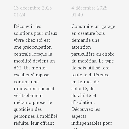
escalier
meilleur
13 décembre 2025
4 décembre 2025
peut
bois pour
01:24
01:40
transformer
votre garage
Découvrir les
Construire un garage
votre
en ossature
solutions pour mieux
en ossature bois
quotidien ?
bois ?
vivre chez soi est
demande une
une préoccupation
attention
centrale lorsque la
particulière au choix
mobilité devient un
du matériau. Le type
défi. Un monte-
de bois utilisé fera
escalier s’impose
toute la différence
comme une
en termes de
innovation qui peut
solidité, de
véritablement
durabilité et
métamorphoser le
d’isolation.
quotidien des
Découvrez les
personnes à mobilité
aspects
réduite, leur offrant
indispensables pour