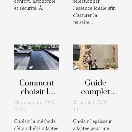
confort, autonomie
sélectionner
et sécurité. À...
l’essence idéale afin
d’assurer la
réussite...
Comment
Guide
choisir la
complet
meilleure
pour choisir
28 novembre 2025
17 octobre 2025
méthode
l'épaisseur
22:22
14:14
d'étanchéité
idéale de
Choisir la méthode
Choisir l'épaisseur
pour votre
votre dalle
d’étanchéité adaptée
adaptée pour une