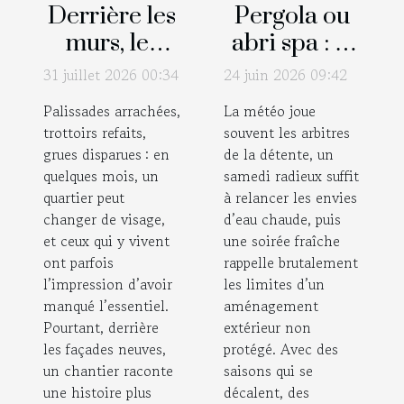
Derrière les
Pergola ou
murs, les
abri spa : le
secrets des
bon choix
31 juillet 2026 00:34
24 juin 2026 09:42
chantiers
pour
Palissades arrachées,
La météo joue
qui ont
prolonger la
trottoirs refaits,
souvent les arbitres
transformé
saison
grues disparues : en
de la détente, un
un quartier
détente
quelques mois, un
samedi radieux suffit
quartier peut
à relancer les envies
changer de visage,
d’eau chaude, puis
et ceux qui y vivent
une soirée fraîche
ont parfois
rappelle brutalement
l’impression d’avoir
les limites d’un
manqué l’essentiel.
aménagement
Pourtant, derrière
extérieur non
les façades neuves,
protégé. Avec des
un chantier raconte
saisons qui se
une histoire plus
décalent, des