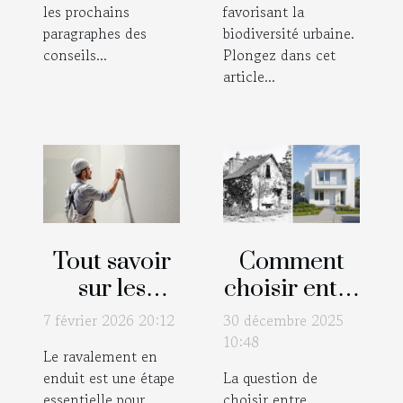
les prochains
favorisant la
paragraphes des
biodiversité urbaine.
conseils...
Plongez dans cet
article...
Tout savoir
Comment
sur les
choisir entre
techniques
rénovation
7 février 2026 20:12
30 décembre 2025
modernes
et
10:48
Le ravalement en
de
construction
enduit est une étape
La question de
ravalement
neuve pour
essentielle pour
choisir entre